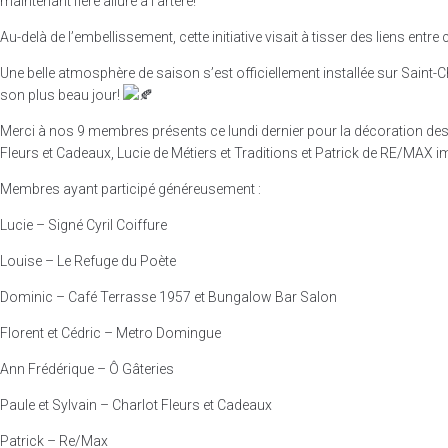
maintenant fière allure à l’artère!
Au-delà de l’embellissement, cette initiative visait à tisser des liens entre 
Une belle atmosphère de saison s’est officiellement installée sur Saint-
son plus beau jour!
Merci à nos 9 membres présents ce lundi dernier pour la décoration des 
Fleurs et Cadeaux, Lucie de Métiers et Traditions et Patrick de RE/MAX im
Membres ayant participé généreusement :
Lucie – Signé Cyril Coiffure
Louise – Le Refuge du Poète
Dominic – Café Terrasse 1957 et Bungalow Bar Salon
Florent et Cédric – Metro Domingue
Ann Frédérique – Ô Gâteries
Paule et Sylvain – Charlot Fleurs et Cadeaux
Patrick – Re/Max